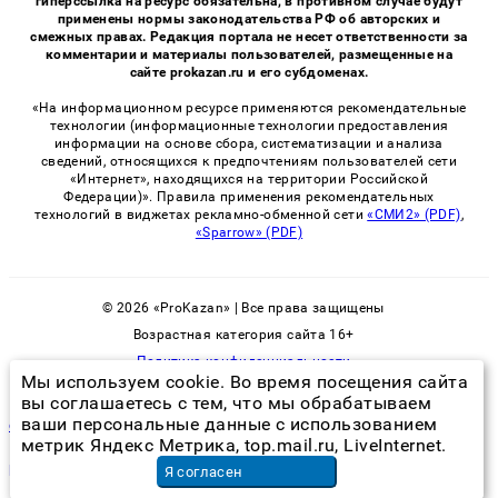
гиперссылка на ресурс обязательна, в противном случае будут
применены нормы законодательства РФ об авторских и
смежных правах. Редакция портала не несет ответственности за
комментарии и материалы пользователей, размещенные на
сайте prokazan.ru и его субдоменах.
«На информационном ресурсе применяются рекомендательные
технологии (информационные технологии предоставления
информации на основе сбора, систематизации и анализа
сведений, относящихся к предпочтениям пользователей сети
«Интернет», находящихся на территории Российской
Федерации)». Правила применения рекомендательных
технологий в виджетах рекламно-обменной сети
«СМИ2» (PDF)
,
«Sparrow» (PDF)
© 2026 «ProKazan» | Все права защищены
Возрастная категория сайта 16+
Политика конфиденциальности
Мы используем cookie. Во время посещения сайта
вы соглашаетесь с тем, что мы обрабатываем
ваши персональные данные с использованием
сэс коломна официальный сайт
метрик Яндекс Метрика, top.mail.ru, LiveInternet.
ремонт стиральных машин ardo на дому
в Москве
Я согласен