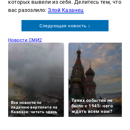
которых вывели из себя. Делитеcь тем, что
вас разозлило:
Злой Казанец
Следующая новость ↓
Новости СМИ2
Таких событий не
Все новости по
было с 1945: чего
падению вертолета на
ждать всем нам?
Кавказе: читать здесь