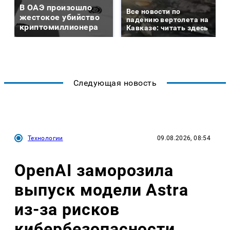
В ОАЭ произошло
Все новости по
жестокое убийство
падению вертолета на
криптомиллионера
Кавказе: читать здесь
Следующая новость
Технологии
09.08.2026, 08:54
OpenAI заморозила
выпуск модели Astra
из-за рисков
кибербезопасности