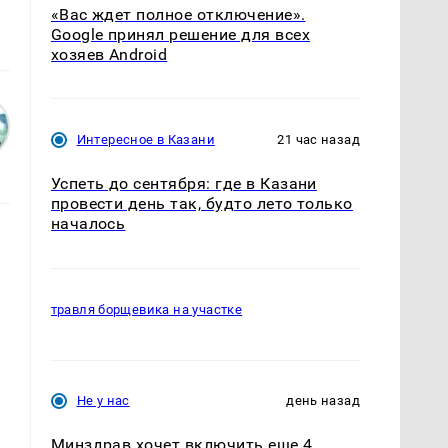
«Вас ждет полное отключение».
Google принял решение для всех
хозяев Android
Интересное в Казани
21 час назад
Успеть до сентября: где в Казани
провести день так, будто лето только
началось
травля борщевика на участке
Не у нас
день назад
Минздрав хочет включить еще 4