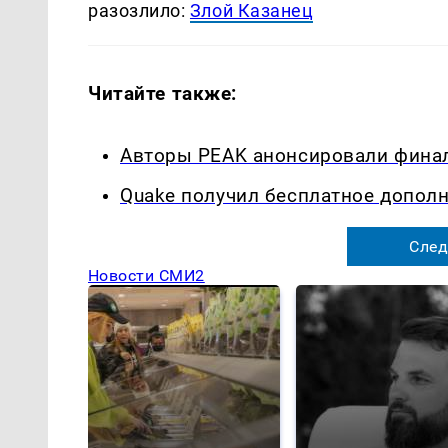
разозлило:
Злой Казанец
Читайте также:
Авторы PEAK анонсировали фина
Quake получил бесплатное дополн
След
Новости СМИ2