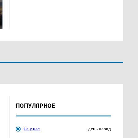
СМИ: В Химках на
полицейскую
В магазинах России
машину напали и
ажиотаж из-за этого
подожгли.
продукта: что купить?
ПОПУЛЯРНОЕ
Не у нас
день назад