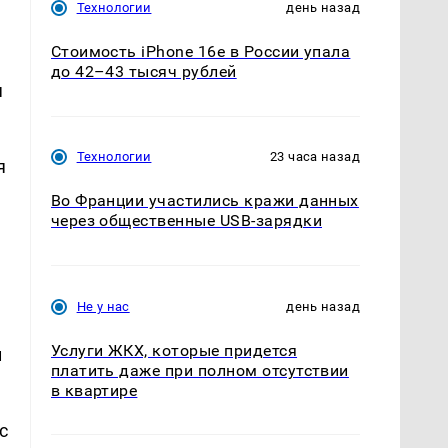
Технологии
день назад
Стоимость iPhone 16e в России упала
до 42–43 тысяч рублей
я
Технологии
23 часа назад
я
Во Франции участились кражи данных
через общественные USB-зарядки
Не у нас
день назад
Услуги ЖКХ, которые придется
й
платить даже при полном отсутствии
в квартире
с