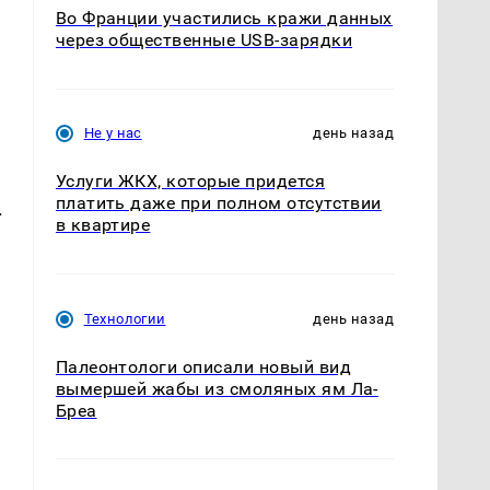
Во Франции участились кражи данных
через общественные USB-зарядки
Не у нас
день назад
Услуги ЖКХ, которые придется
платить даже при полном отсутствии
.
в квартире
Технологии
день назад
Палеонтологи описали новый вид
вымершей жабы из смоляных ям Ла-
Бреа