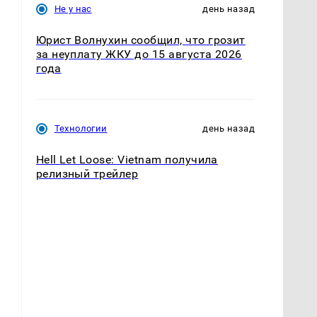
Не у нас
день назад
Юрист Волнухин сообщил, что грозит
за неуплату ЖКУ до 15 августа 2026
года
Технологии
день назад
Hell Let Loose: Vietnam получила
релизный трейлер