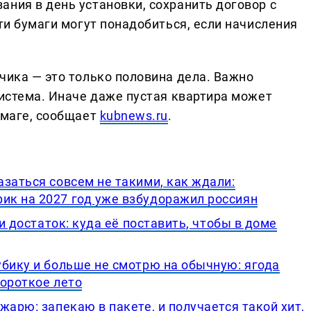
ния в день установки, сохранить договор с
Эти бумаги могут понадобиться, если начисления
чика — это только половина дела. Важно
система. Иначе даже пустая квартира может
умаге, сообщает
kubnews.ru
.
заться совсем не такими, как ждали:
к на 2027 год уже взбудоражил россиян
 и достаток: куда её поставить, чтобы в доме
убику и больше не смотрю на обычную: ягода
короткое лето
жарю: запекаю в пакете, и получается такой хит,