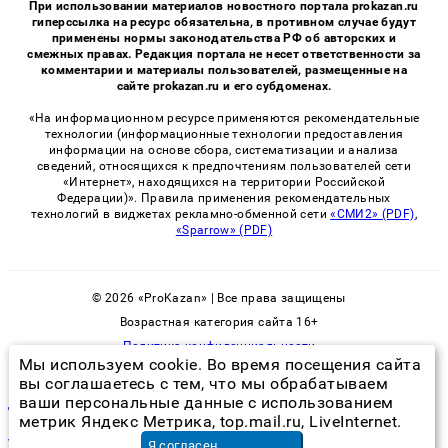
При использовании материалов новостного портала prokazan.ru
гиперссылка на ресурс обязательна, в противном случае будут
применены нормы законодательства РФ об авторских и
смежных правах. Редакция портала не несет ответственности за
комментарии и материалы пользователей, размещенные на
сайте prokazan.ru и его субдоменах.
«На информационном ресурсе применяются рекомендательные
технологии (информационные технологии предоставления
информации на основе сбора, систематизации и анализа
сведений, относящихся к предпочтениям пользователей сети
«Интернет», находящихся на территории Российской
Федерации)». Правила применения рекомендательных
технологий в виджетах рекламно-обменной сети
«СМИ2» (PDF)
,
«Sparrow» (PDF)
© 2026 «ProKazan» | Все права защищены
Возрастная категория сайта 16+
Политика конфиденциальности
Мы используем cookie. Во время посещения сайта
вы соглашаетесь с тем, что мы обрабатываем
ваши персональные данные с использованием
дезинсекция против клопов
метрик Яндекс Метрика, top.mail.ru, LiveInternet.
ультразвуковая сварка проводов
в Красноярске
Я согласен