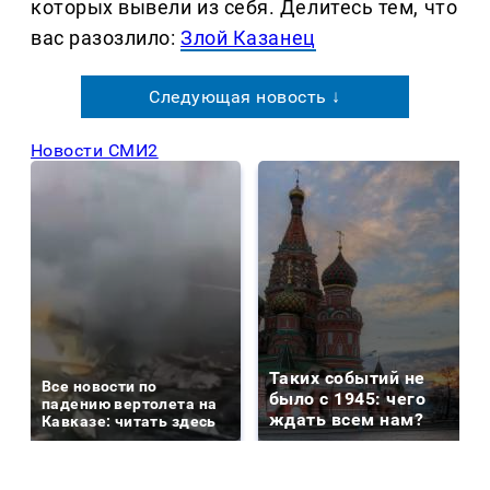
которых вывели из себя. Делитеcь тем, что
вас разозлило:
Злой Казанец
Следующая новость ↓
Новости СМИ2
Таких событий не
Все новости по
было с 1945: чего
падению вертолета на
ждать всем нам?
Кавказе: читать здесь