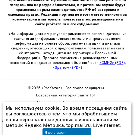
гиперссылка на ресурс обязательна, в противном случае будут
применены нормы законодательства РФ об авторских и
смежных правах. Редакция портала не несет ответственности за
комментарии и материалы пользователей, размещенные на
сайте prokazan.ru и его субдоменах.
«На информационном ресурсе применяются рекомендательные
технологии (информационные технологии предоставления
информации на основе сбора, систематизации и анализа
сведений, относящихся к предпочтениям пользователей сети
«Интернет», находящихся на территории Российской
Федерации)». Правила применения рекомендательных
технологий в виджетах рекламно-обменной сети
«СМИ2» (PDF)
,
«Sparrow» (PDF)
© 2026 «ProKazan» | Все права защищены
Возрастная категория сайта 16+
Политика конфиденциальности
Мы используем cookie. Во время посещения сайта
вы соглашаетесь с тем, что мы обрабатываем
ваши персональные данные с использованием
сколько людей живет в пушкино
метрик Яндекс Метрика, top.mail.ru, LiveInternet.
перевозка домашних вещей
в Новосибирске
Я согласен