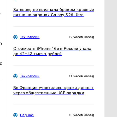
Samsung не признала браком красные
.
пятна на экранах Galaxy S26 Ultra
Технологии
12 часов назад
о
Стоимость iPhone 16e в России упала
до 42–43 тысяч рублей
с
Технологии
11 часов назад
Во Франции участились кражи данных
через общественные USB-зарядки
Не у нас
13 часов назад