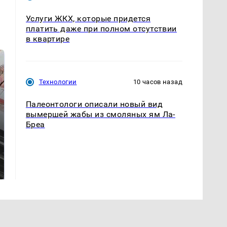
Услуги ЖКХ, которые придется
платить даже при полном отсутствии
в квартире
Технологии
10 часов назад
Палеонтологи описали новый вид
вымершей жабы из смоляных ям Ла-
Бреа
Не ешьте эту
В ОАЭ произошло
готовую еду из
жестокое убийство
магазина: список
криптомиллионера