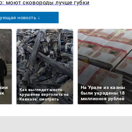
ю: моют сковороды лучше губки
ующая новость ↓
сии
На Урале из казны
Как выглядит место
ак
были украдены 18
крушение вертолета на
миллионов рублей
Кавказе: смотреть