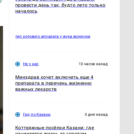
провести день так, будто лето только
началось
тип ротового аппарата у жука вонючки
Не у нас
13 часов назад
Минздрав хочет включить еще 4
препарата в перечень жизненно
важных лекарств
Гид по Казани
3 дня назад
Коттеджные посёлки Казани: где
начинается жизнь за городом