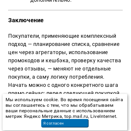
Заключение
Покупатели, применяющие комплексный
подход — планирование списка, сравнение
цен через агрегаторы, использование
промокодов и кешбэка, проверку качества
через отзывы, — меняют не отдельные
покупки, а саму логику потребления.
Начать можно с одного конкретного шага
прямо сейчас: перед следующей покупкой
Мы используем cookie. Во время посещения сайта
открыть агрегатор цен и проверить, нет ли
вы соглашаетесь с тем, что мы обрабатываем
того же товара дешевле на соседней
ваши персональные данные с использованием
метрик Яндекс Метрика, top.mail.ru, LiveInternet.
площадке. Системный подход к онлайн-
Я согласен
шопингу превращает экономию в