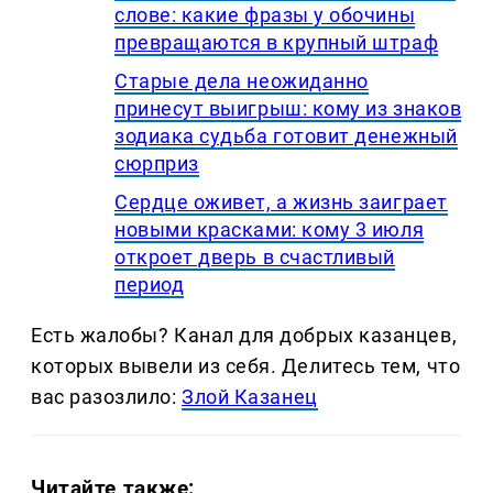
слове: какие фразы у обочины
превращаются в крупный штраф
Старые дела неожиданно
принесут выигрыш: кому из знаков
зодиака судьба готовит денежный
сюрприз
Сердце оживет, а жизнь заиграет
новыми красками: кому 3 июля
откроет дверь в счастливый
период
Есть жалобы? Канал для добрых казанцев,
которых вывели из себя. Делитеcь тем, что
вас разозлило:
Злой Казанец
Читайте также: