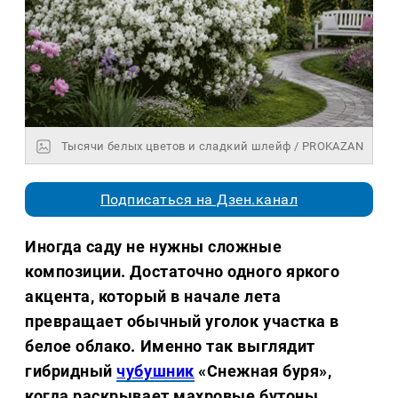
Тысячи белых цветов и сладкий шлейф / PROKAZAN
Подписаться на Дзен.канал
Иногда саду не нужны сложные
композиции. Достаточно одного яркого
акцента, который в начале лета
превращает обычный уголок участка в
белое облако. Именно так выглядит
гибридный
чубушник
«Снежная буря»,
когда раскрывает махровые бутоны.