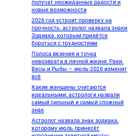
получат неожиданные радости и
новые возможности
2026 год устроит проверку на
прочность: астролог назвала знаки
Зодиака, которым придётся
бороться с трудностями
Полоса везения и точка
невозврата в личной жизни: Раки,
Весы и Рыбы — июль-2026 изменит
всё
Какие женщины считаются
идеальными: астрологи назвали
самый сильный и самый сложный
знак
Астролог назвала знак зодиака,
которому июль принесёт
исполнение заветной мечты: