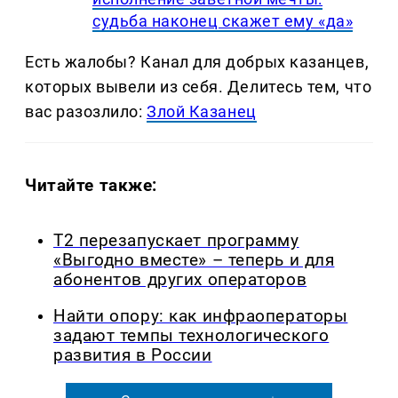
судьба наконец скажет ему «да»
Есть жалобы? Канал для добрых казанцев,
которых вывели из себя. Делитеcь тем, что
вас разозлило:
Злой Казанец
Читайте также:
Т2 перезапускает программу
«Выгодно вместе» – теперь и для
абонентов других операторов
Найти опору: как инфраоператоры
задают темпы технологического
развития в России