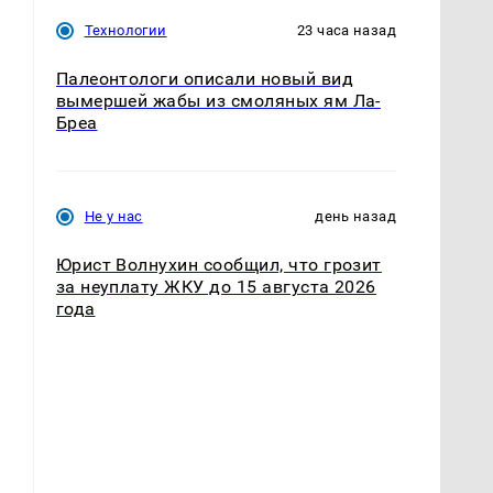
Технологии
23 часа назад
Палеонтологи описали новый вид
вымершей жабы из смоляных ям Ла-
Бреа
Не у нас
день назад
Юрист Волнухин сообщил, что грозит
за неуплату ЖКУ до 15 августа 2026
года