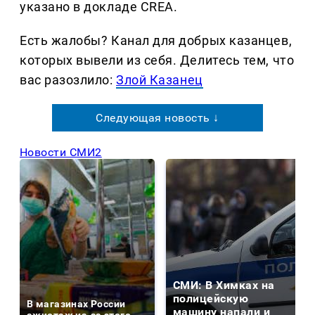
указано в докладе CREA.
Есть жалобы? Канал для добрых казанцев,
которых вывели из себя. Делитеcь тем, что
вас разозлило:
Злой Казанец
Следующая новость ↓
Новости СМИ2
СМИ: В Химках на
полицейскую
В магазинах России
машину напали и