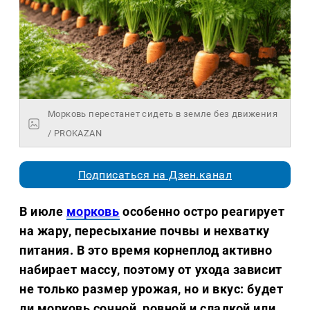
Морковь перестанет сидеть в земле без движения
/ PROKAZAN
Подписаться на Дзен.канал
В июле
морковь
особенно остро реагирует
на жару, пересыхание почвы и нехватку
питания. В это время корнеплод активно
набирает массу, поэтому от ухода зависит
не только размер урожая, но и вкус: будет
ли морковь сочной, ровной и сладкой или