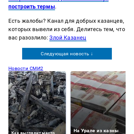
построить термы
.
Есть жалобы? Канал для добрых казанцев,
которых вывели из себя. Делитеcь тем, что
вас разозлило:
Злой Казанец
Следующая новость ↓
Новости СМИ2
На Урале из казны
Как выглядит место