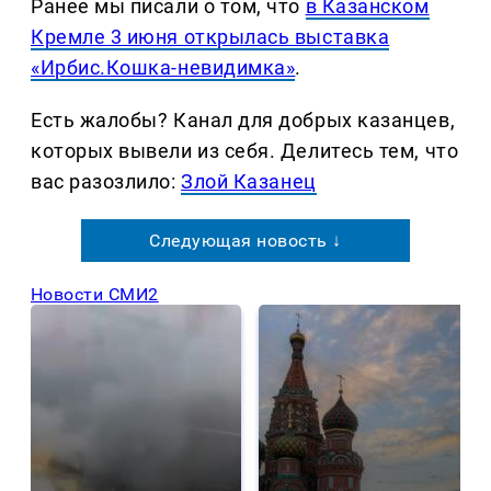
Ранее мы писали о том, что
в Казанском
Кремле 3 июня открылась выставка
«Ирбис.Кошка-невидимка»
.
Есть жалобы? Канал для добрых казанцев,
которых вывели из себя. Делитеcь тем, что
вас разозлило:
Злой Казанец
Следующая новость ↓
Новости СМИ2