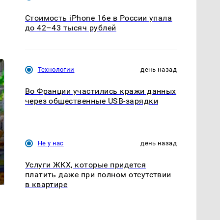
Стоимость iPhone 16e в России упала
до 42–43 тысяч рублей
Технологии
день назад
Во Франции участились кражи данных
через общественные USB-зарядки
Не у нас
день назад
СМИ: В Химках на
полицейскую
Где будет встреча
Услуги ЖКХ, которые придется
машину напали и
президентов США и
платить даже при полном отсутствии
подожгли.
России: Европа?
в квартире