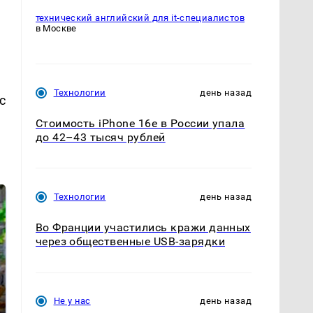
технический английский для it-специалистов
в Москве
Технологии
день назад
с
Стоимость iPhone 16e в России упала
до 42–43 тысяч рублей
Технологии
день назад
Во Франции участились кражи данных
через общественные USB-зарядки
Не у нас
день назад
СМИ: В Химках на