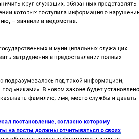
аничить круг служащих, обязанных представлять
шении которых поступила информация о нарушени
ию, – заявили в ведомстве.
я государственных и муниципальных служащих
ывать затруднения в предоставлении полных
но подразумевалось под такой информацией,
 под «никами». В новом законе будет установлено
 указывать фамилию, имя, место службы и давать
исал постановление, согласно которому
ы на посты должны отчитываться о своих
щали общедоступную информацию и данные,