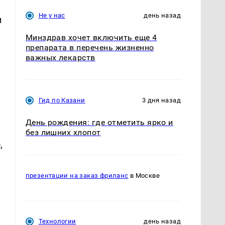
Не у нас
день назад
и
Минздрав хочет включить еще 4
препарата в перечень жизненно
важных лекарств
Гид по Казани
3 дня назад
День рождения: где отметить ярко и
без лишних хлопот
,
презентации на заказ фриланс
в Москве
Технологии
день назад