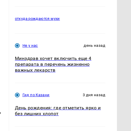
откуда рождаются мухи
Не у нас
день назад
Минздрав хочет включить еще 4
препарата в перечень жизненно
важных лекарств
Гид по Казани
3 дня назад
День рождения: где отметить ярко и
ь
без лишних хлопот