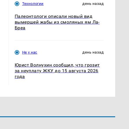
Технологии
день назад
Палеонтологи описали новый вид
вымершей жабы из смоляных ям Ла-
Бреа
Не у нас
день назад
Юрист Волнухин сообщил, что грозит
за неуплату ЖКУ до 15 августа 2026
года