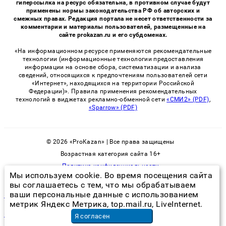
гиперссылка на ресурс обязательна, в противном случае будут
применены нормы законодательства РФ об авторских и
смежных правах. Редакция портала не несет ответственности за
комментарии и материалы пользователей, размещенные на
сайте prokazan.ru и его субдоменах.
«На информационном ресурсе применяются рекомендательные
технологии (информационные технологии предоставления
информации на основе сбора, систематизации и анализа
сведений, относящихся к предпочтениям пользователей сети
«Интернет», находящихся на территории Российской
Федерации)». Правила применения рекомендательных
технологий в виджетах рекламно-обменной сети
«СМИ2» (PDF)
,
«Sparrow» (PDF)
© 2026 «ProKazan» | Все права защищены
Возрастная категория сайта 16+
Политика конфиденциальности
Мы используем cookie. Во время посещения сайта
вы соглашаетесь с тем, что мы обрабатываем
ваши персональные данные с использованием
виды клопов в квартире картинки и названия
метрик Яндекс Метрика, top.mail.ru, LiveInternet.
контурная пластика скул отзывы
в Москве
Я согласен