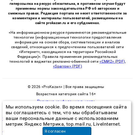
гиперссылка на ресурс обязательна, в противном случае будут
применены нормы законодательства РФ об авторских и
смежных правах. Редакция портала не несет ответственности за
комментарии и материалы пользователей, размещенные на
сайте prokazan.ru и его субдоменах.
«На информационном ресурсе применяются рекомендательные
технологии (информационные технологии предоставления
информации на основе сбора, систематизации и анализа
сведений, относящихся к предпочтениям пользователей сети
«Интернет», находящихся на территории Российской
Федерации)». Правила применения рекомендательных
технологий в виджетах рекламно-обменной сети
«СМИ2» (PDF)
,
«Sparrow» (PDF)
© 2026 «ProKazan» | Все права защищены
Возрастная категория сайта 16+
Политика конфиденциальности
Мы используем cookie. Во время посещения сайта
вы соглашаетесь с тем, что мы обрабатываем
ваши персональные данные с использованием
тараканы откуда появились
метрик Яндекс Метрика, top.mail.ru, LiveInternet.
шоколадное обертывание цена
в Санкт-Петербурге
Я согласен