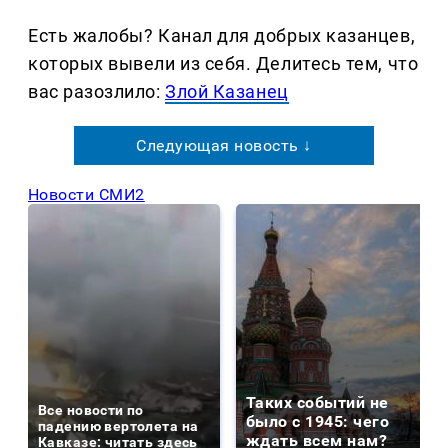
Есть жалобы? Канал для добрых казанцев,
которых вывели из себя. Делитеcь тем, что
вас разозлило:
Злой Казанец
Следующая новость ↓
Новости СМИ2
Таких событий не
Все новости по
было с 1945: чего
падению вертолета на
ждать всем нам?
Кавказе: читать здесь