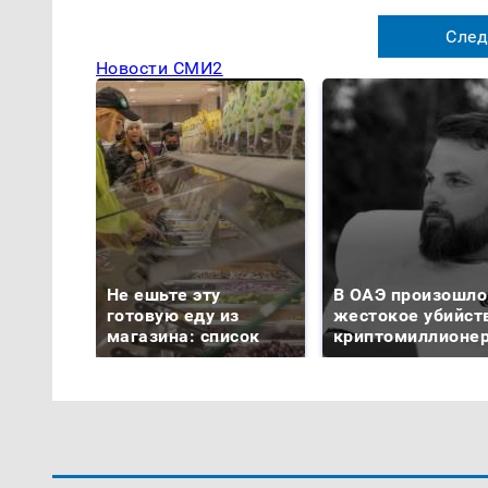
След
Новости СМИ2
Не ешьте эту
В ОАЭ произошло
готовую еду из
жестокое убийст
магазина: список
криптомиллионе