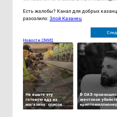
Есть жалобы? Канал для добрых казанце
разозлило:
Злой Казанец
След
Новости СМИ2
Не ешьте эту
В ОАЭ произошло
готовую еду из
жестокое убийст
магазина: список
криптомиллионе