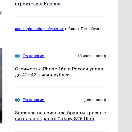
строители в Казани
с
adobe photoshop обучение
в Санкт-Петербурге
Технологии
10 часов назад
Стоимость iPhone 16e в России упала
до 42–43 тысяч рублей
Технологии
день назад
СМИ: В Химках на
полицейскую
В магазинах России
машину напали и
Samsung не признала браком красные
ажиотаж из-за этого
подожгли.
пятна на экранах Galaxy S26 Ultra
продукта: что купить?