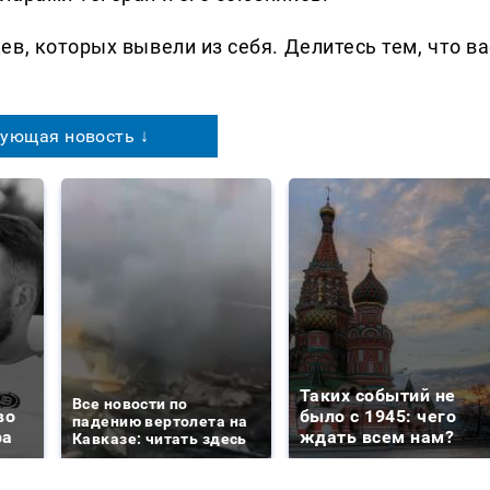
в, которых вывели из себя. Делитеcь тем, что ва
ующая новость ↓
Таких событий не
Все новости по
во
было с 1945: чего
падению вертолета на
ра
ждать всем нам?
Кавказе: читать здесь