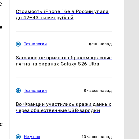
е
Стоимость iPhone 16e в России упала
до 42–43 тысяч рублей
е
Технологии
день назад
Samsung не признала браком красные
пятна на экранах Galaxy S26 Ultra
Технологии
8 часов назад
Во Франции участились кражи данных
через общественные USB-зарядки
с
Не у нас
10 часов назад