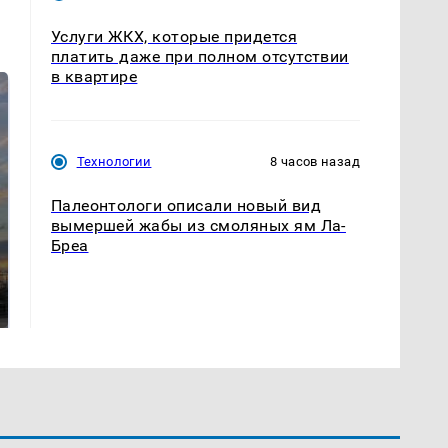
Услуги ЖКХ, которые придется
платить даже при полном отсутствии
в квартире
Технологии
8 часов назад
Палеонтологи описали новый вид
вымершей жабы из смоляных ям Ла-
Бреа
СМИ: В Химках на
полицейскую
В магазинах России
машину напали и
ажиотаж из-за этого
подожгли.
продукта: что купить?