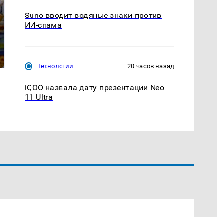
Suno вводит водяные знаки против
ИИ-спама
Такую зиму в России
Как выглядит место
никто не ждал: как
крушение вертолета на
так?!
Кавказе: смотреть
Технологии
20 часов назад
iQOO назвала дату презентации Neo
11 Ultra