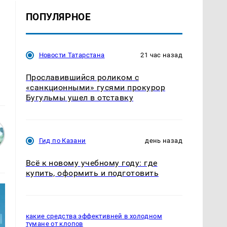
ПОПУЛЯРНОЕ
Новости Татарстана
21 час назад
Прославившийся роликом с
«санкционными» гусями прокурор
Бугульмы ушел в отставку
Гид по Казани
день назад
Всё к новому учебному году: где
купить, оформить и подготовить
какие средства эффективней в холодном
тумане от клопов