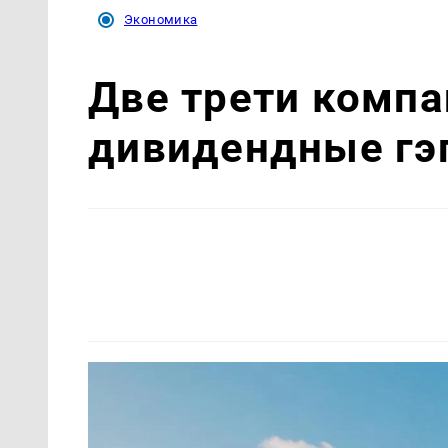
Экономика
Две трети комп
дивидендные гэп