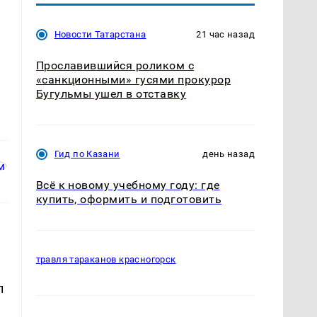
Новости Татарстана
21 час назад
и
Прославившийся роликом с
«санкционными» гусями прокурор
Бугульмы ушел в отставку
Гид по Казани
день назад
Всё к новому учебному году: где
купить, оформить и подготовить
травля тараканов красногорск
ы
л