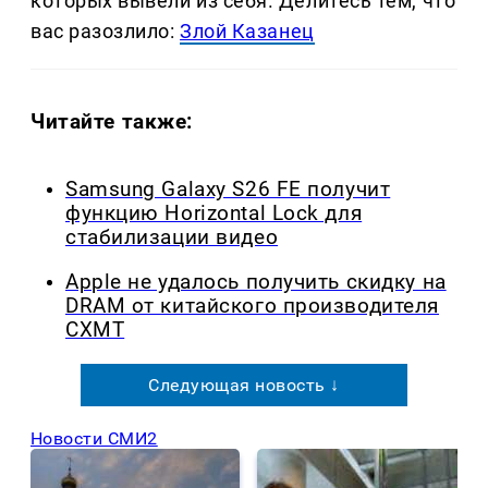
которых вывели из себя. Делитеcь тем, что
вас разозлило:
Злой Казанец
Читайте также:
Samsung Galaxy S26 FE получит
функцию Horizontal Lock для
стабилизации видео
Apple не удалось получить скидку на
DRAM от китайского производителя
CXMT
Следующая новость ↓
Новости СМИ2