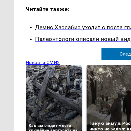
Читайте также:
Демис Хассабис уходит с поста г
Палеонтологи описали новый ви
След
Новости СМИ2
Такую зиму в Рос
Как выглядит место
никто не ждал: к
крушение вертолета на