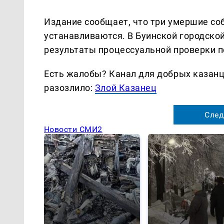
Издание сообщает, что три умершие со
устанавливаются. В Буинской городской
результаты процессуальной проверки п
Есть жалобы? Канал для добрых казанце
разозлило:
Злой Казанец
След
Новости СМИ2