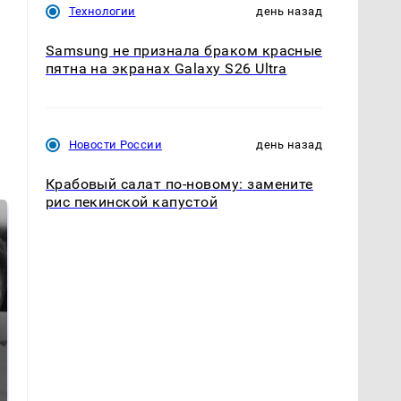
Технологии
день назад
Samsung не признала браком красные
пятна на экранах Galaxy S26 Ultra
Новости России
день назад
Крабовый салат по-новому: замените
рис пекинской капустой
Таких событий не
Все новости по
было с 1945: чего
падению вертолета на