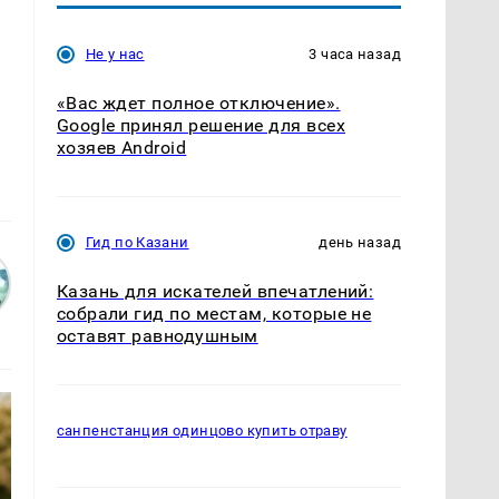
Не у нас
3 часа назад
«Вас ждет полное отключение».
Google принял решение для всех
хозяев Android
Гид по Казани
день назад
Казань для искателей впечатлений:
собрали гид по местам, которые не
оставят равнодушным
санпенстанция одинцово купить отраву