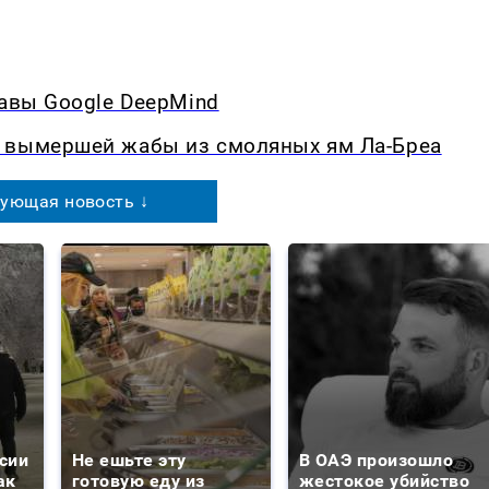
лавы Google DeepMind
д вымершей жабы из смоляных ям Ла-Бреа
ующая новость ↓
сии
Не ешьте эту
В ОАЭ произошло
ак
готовую еду из
жестокое убийство