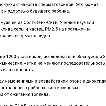
ескую активность сперматозоидов. Это может
ак и здоровью будущего ребенка.
 мужчин из Солт-Лейк-Сити. Ученые изучали
оксида серы и частиц PM2.5 на протяжении
евания сперматозоидов.
е 1200 участников, исследователи обнаружили 3
химические метки не меняют последовательность
ь их активность.
ду изменениями и воздействием озона и диоксид
ространены в районах с интенсивным
 от сжигания топлива.
в гене GNAS, который важен для раннего