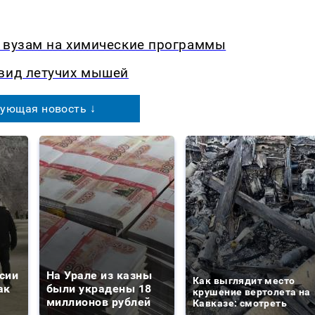
й вузам на химические программы
 вид летучих мышей
ующая новость ↓
сии
На Урале из казны
Как выглядит место
ак
были украдены 18
крушение вертолета на
миллионов рублей
Кавказе: смотреть