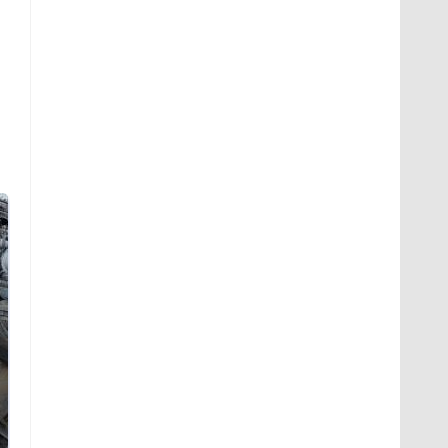
Не ешьте эту
В ОАЭ произошло
готовую еду из
жестокое убийство
магазина: список
криптомиллионера