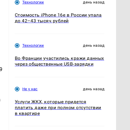
Технологии
день назад
Стоимость iPhone 16e в России упала
до 42–43 тысяч рублей
Технологии
день назад
Во Франции участились кражи данных
через общественные USB-зарядки
9
Не у нас
день назад
а
Услуги ЖКХ, которые придется
платить даже при полном отсутствии
в квартире