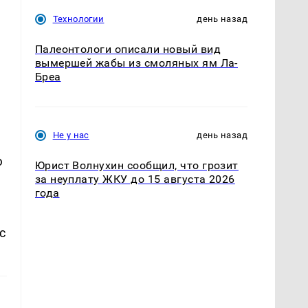
Технологии
день назад
Палеонтологи описали новый вид
вымершей жабы из смоляных ям Ла-
Бреа
Не у нас
день назад
ю
Юрист Волнухин сообщил, что грозит
за неуплату ЖКУ до 15 августа 2026
года
с