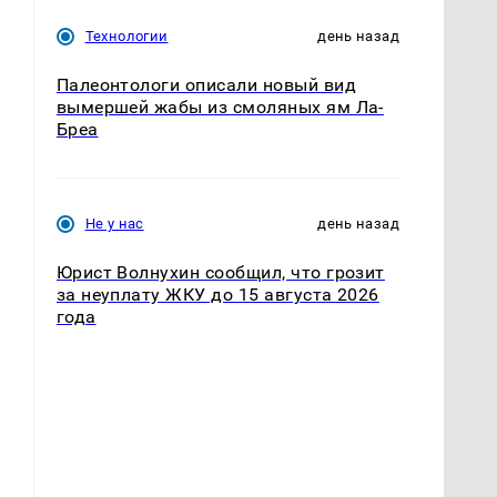
Технологии
день назад
т
Палеонтологи описали новый вид
вымершей жабы из смоляных ям Ла-
Бреа
Не у нас
день назад
Юрист Волнухин сообщил, что грозит
за неуплату ЖКУ до 15 августа 2026
года