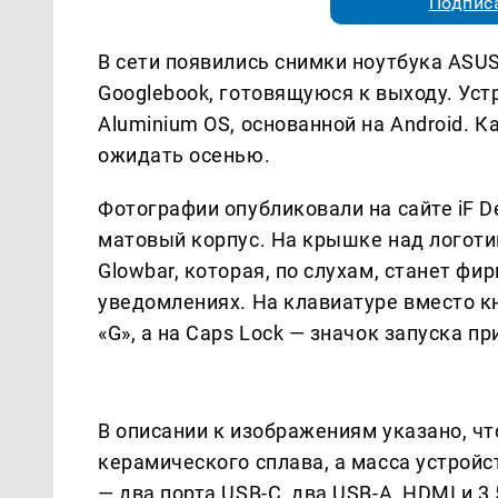
Подписа
В сети появились снимки ноутбука ASUS
Googlebook, готовящуюся к выходу. Уст
Aluminium OS, основанной на Android. 
ожидать осенью.
Фотографии опубликовали на сайте iF D
матовый корпус. На крышке над логот
Glowbar, которая, по слухам, станет фи
уведомлениях. На клавиатуре вместо к
«G», а на Caps Lock — значок запуска п
В описании к изображениям указано, чт
керамического сплава, а масса устрой
— два порта USB-C, два USB-A, HDMI и 