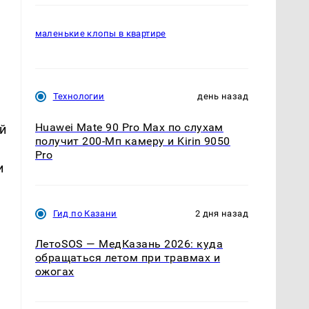
маленькие клопы в квартире
Технологии
день назад
Huawei Mate 90 Pro Max по слухам
й
получит 200-Мп камеру и Kirin 9050
Pro
и
Гид по Казани
2 дня назад
ЛетоSOS — МедКазань 2026: куда
обращаться летом при травмах и
ожогах