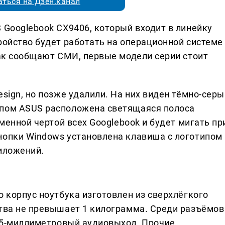
ться на Дзен.канал
 Googlebook CX9406, который входит в линейку
ройство будет работать на операционной системе
Как сообщают СМИ, первые модели серии стоит
esign, но позже удалили. На них виден тёмно-серы
ипом ASUS расположена светящаяся полоса
рменной чертой всех Googlebook и будет мигать пр
нопки Windows установлена клавиша с логотипом
риложений.
о корпус ноутбука изготовлен из сверхлёгкого
ства не превышает 1 килограмма. Среди разъёмов
3,5-миллиметровый аудиовыход. Прочие