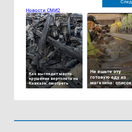
След
Новости СМИ2
Не ешьте эту
Как выглядит место
готовую еду из
крушение вертолета на
магазина: список
Кавказе: смотреть