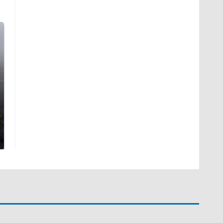
Таких событий не
В магазинах России
было с 1945: чего
ажиотаж из-за этого
ждать всем нам?
продукта: что купить?