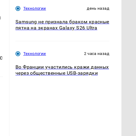
Технологии
день назад
м
Samsung не признала браком красные
пятна на экранах Galaxy S26 Ultra
Технологии
2 часа назад
с
Во Франции участились кражи данных
через общественные USB-зарядки