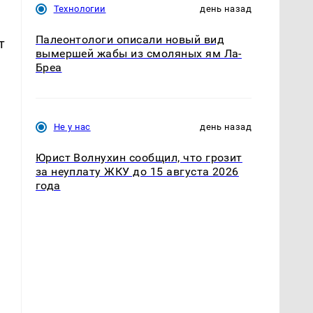
Технологии
день назад
Палеонтологи описали новый вид
т
вымершей жабы из смоляных ям Ла-
Бреа
Не у нас
день назад
Юрист Волнухин сообщил, что грозит
за неуплату ЖКУ до 15 августа 2026
года