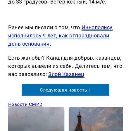
до 33 градусов. Ветер южный, 14 м/с.
Ранее мы писали о том, что
Иннополису
исполнилось 9 лет, как отпраздновали
день основания
.
Есть жалобы? Канал для добрых казанцев,
которых вывели из себя. Делитеcь тем, что
вас разозлило:
Злой Казанец
Следующая новость ↓
Новости СМИ2