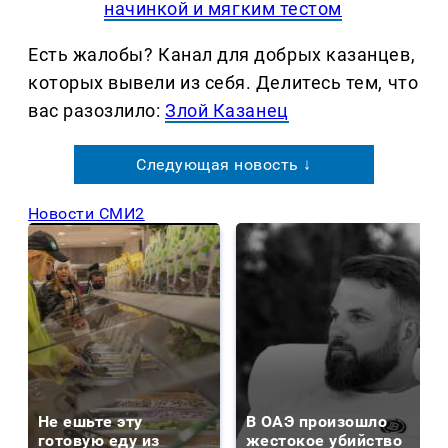
начинкой и мягким тестом
Есть жалобы? Канал для добрых казанцев,
которых вывели из себя. Делитеcь тем, что
вас разозлило:
Злой Казанец
Следующая новость ↓
Новости СМИ2
Не ешьте эту
В ОАЭ произошло
готовую еду из
жестокое убийство