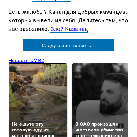
Есть жалобы? Канал для добрых казанцев,
которых вывели из себя. Делитеcь тем, что
вас разозлило:
Злой Казанец
Следующая новость ↓
Новости СМИ2
Не ешьте эту
В ОАЭ произошло
готовую еду из
жестокое убийство
магазина: список
криптомиллионера