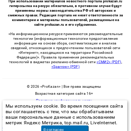
При использовании материалов новостного портала prokazan.ru
гиперссылка на ресурс обязательна, в противном случае будут
применены нормы законодательства РФ об авторских и
смежных правах. Редакция портала не несет ответственности за
комментарии и материалы пользователей, размещенные на
сайте prokazan.ru и его субдоменах.
«На информационном ресурсе применяются рекомендательные
технологии (информационные технологии предоставления
информации на основе сбора, систематизации и анализа
сведений, относящихся к предпочтениям пользователей сети
«Интернет», находящихся на территории Российской
Федерации)». Правила применения рекомендательных
технологий в виджетах рекламно-обменной сети
«СМИ2» (PDF)
,
«Sparrow» (PDF)
© 2026 «ProKazan» | Все права защищены
Возрастная категория сайта 16+
Политика конфиденциальности
Мы используем cookie. Во время посещения сайта
вы соглашаетесь с тем, что мы обрабатываем
ваши персональные данные с использованием
убьет ли дихлофос паука
метрик Яндекс Метрика, top.mail.ru, LiveInternet.
установка кранов на батареи отопления
в Санкт-Петербурге
Я согласен