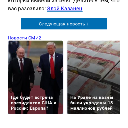
которых вывели из себя. Делитеcь тем, что
вас разозлило:
Злой Казанец
Следующая новость ↓
Новости СМИ2
Где будет встреча
На Урале из казны
президентов США и
были украдены 18
России: Европа?
миллионов рублей