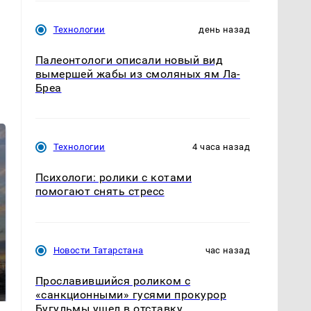
Технологии
день назад
Палеонтологи описали новый вид
вымершей жабы из смоляных ям Ла-
Бреа
Технологии
4 часа назад
Психологи: ролики с котами
помогают снять стресс
СМИ: В Химках на
Новости Татарстана
час назад
полицейскую
В магазинах России
машину напали и
ажиотаж из-за этого
Прославившийся роликом с
подожгли.
продукта: что купить?
«санкционными» гусями прокурор
Бугульмы ушел в отставку