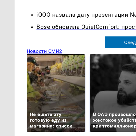
iQOO назвала дату презентации Ne
Bose обновила QuietComfort: прос
След
Новости СМИ2
Не ешьте эту
В ОАЭ произошло
готовую еду из
жестокое убийст
магазина: список
криптомиллионе