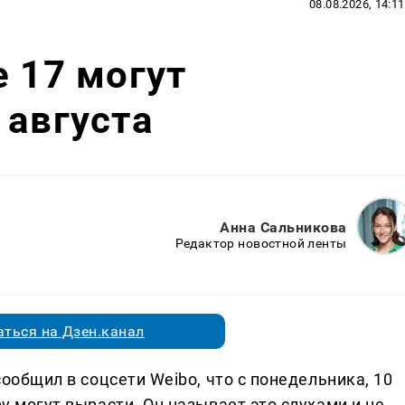
08.08.2026, 14:11
e 17 могут
 августа
Анна Сальникова
Редактор новостной ленты
ться на Дзен.канал
 сообщил в соцсети Weibo, что с понедельника, 10
ру могут вырасти. Он называет это слухами и не