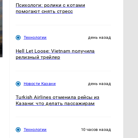
Психологи: ролики с котами
помогают снять стресс
СМИ: В Химках на
Технологии
день назад
полицейскую
В магазинах России
машину напали и
ажиотаж из-за этого
Hell Let Loose: Vietnam получила
подожгли.
продукта: что купить?
релизный трейлер
Новости Казани
день назад
Turkish Airlines отменила рейсы из
Казани: что делать пассажирам
Технологии
10 часов назад