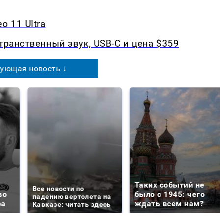
o 11 Ultra
транственный звук, USB-C и цена $359
ующая новость ↓
Таких событий не
Все новости по
во
было с 1945: чего
падению вертолета на
ра
ждать всем нам?
Кавказе: читать здесь