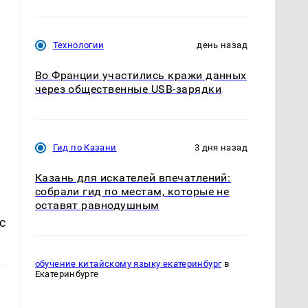
Технологии
день назад
Во Франции участились кражи данных
через общественные USB-зарядки
Гид по Казани
3 дня назад
Казань для искателей впечатлений:
собрали гид по местам, которые не
оставят равнодушным
с
обучение китайскому языку екатеринбург
в
Екатеринбурге