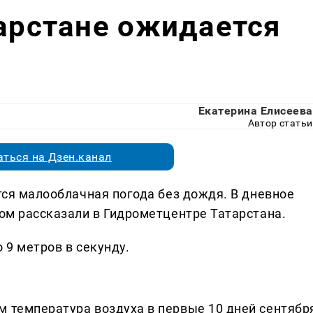
тарстане ожидается
Екатерина Елисеева
Автор статьи
ться на Дзен.канал
ется малооблачная погода без дождя. В дневное
том рассказали в Гидрометцентре Татарстана.
 9 метров в секунду.
м температура воздуха в первые 10 дней сентябр