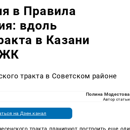
я в Правила
ия: вдоль
ракта в Казани
 ЖК
ского тракта в Советском районе
Полина Модестова
Автор статьи
ться на Дзен.канал
несенского тракта планируют построить еще оди