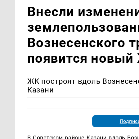
Внесли изменени
землепользован
Вознесенского т
появится новый
ЖК построят вдоль Вознесен
Казани
Подписа
В Советском районе Казани вдоль Воз