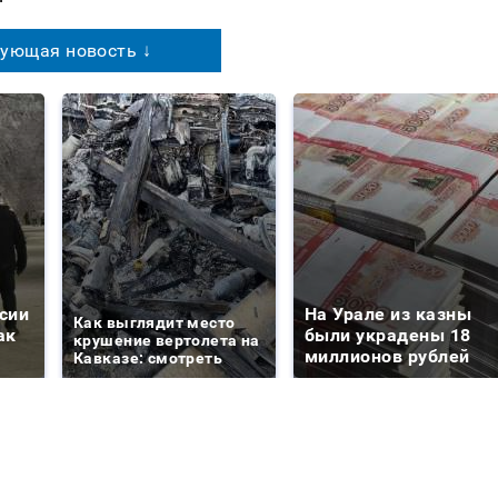
ующая новость ↓
сии
На Урале из казны
Как выглядит место
ак
были украдены 18
крушение вертолета на
миллионов рублей
Кавказе: смотреть