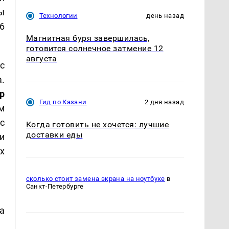
ы
Технологии
день назад
6
Магнитная буря завершилась,
готовится солнечное затмение 12
августа
с
.
р
Гид по Казани
2 дня назад
м
с
Когда готовить не хочется: лучшие
доставки еды
и
х
сколько стоит замена экрана на ноутбуке
в
Санкт-Петербурге
а