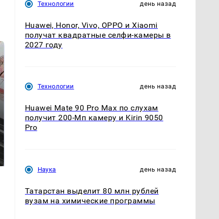
Технологии
день назад
Huawei, Honor, Vivo, OPPO и Xiaomi
получат квадратные селфи-камеры в
2027 году
Технологии
день назад
Huawei Mate 90 Pro Max по слухам
получит 200-Мп камеру и Kirin 9050
Pro
Не ешьте эту
В ОАЭ произошло
готовую еду из
жестокое убийство
магазина: список
криптомиллионера
Наука
день назад
Татарстан выделит 80 млн рублей
вузам на химические программы