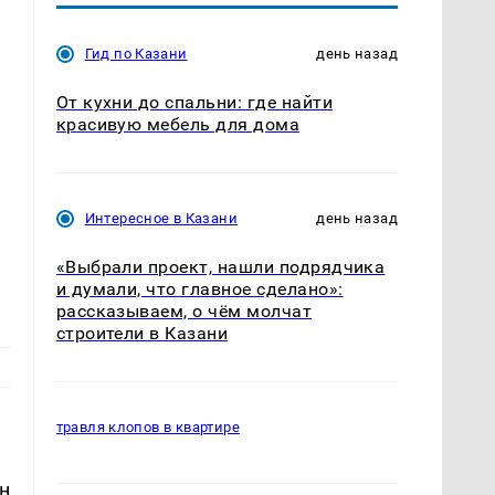
Гид по Казани
день назад
От кухни до спальни: где найти
красивую мебель для дома
Интересное в Казани
день назад
«Выбрали проект, нашли подрядчика
и думали, что главное сделано»:
рассказываем, о чём молчат
строители в Казани
травля клопов в квартире
н