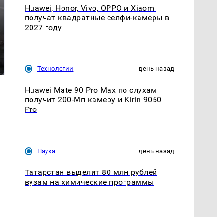
Huawei, Honor, Vivo, OPPO и Xiaomi
получат квадратные селфи-камеры в
2027 году
Таких событий не
В магазинах России
было с 1945: чего
ажиотаж из-за этого
ждать всем нам?
продукта: что купить?
Технологии
день назад
Huawei Mate 90 Pro Max по слухам
получит 200-Мп камеру и Kirin 9050
Pro
Наука
день назад
Татарстан выделит 80 млн рублей
вузам на химические программы