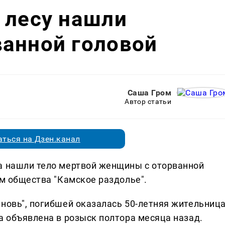
 лесу нашли
ванной головой
Саша Гром
Автор статьи
ться на Дзен.канал
а нашли тело мертвой женщины с оторванной
ем общества "Камское раздолье".
 новь", погибшей оказалась 50-летняя жительниц
а объявлена в розыск полтора месяца назад.