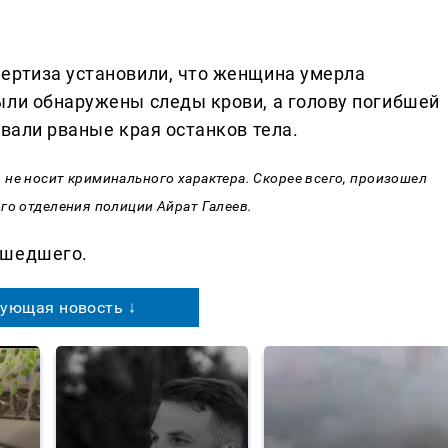
ертиза установили, что женщина умерла
ыли обнаружены следы крови, а голову погибшей
овали рваные края останков тела.
не носит криминального характера. Скорее всего, произошел
го отделения полиции Айрат Галеев.
ошедшего.
ующая новость ↓