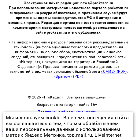
Электронная почта редакции: news@prokazan.ru
При использовании материалов новостного портала prokazan.ru
гиперссылка на ресурс обязательна, в противном случае будут
применены нормы законодательства РФ об авторских и
смежных правах. Редакция портала не несет ответственности за
комментарии и материалы пользователей, размещенные на
сайте prokazan.ru и его субдоменах.
«На информационном ресурсе применяются рекомендательные
технологии (информационные технологии предоставления
информации на основе сбора, систематизации и анализа
сведений, относящихся к предпочтениям пользователей сети
«Интернет», находящихся на территории Российской
Федерации)». Правила применения рекомендательных
технологий в виджетах рекламно-обменной сети
«СМИ2» (PDF)
,
«Sparrow» (PDF)
© 2026 «ProKazan» | Все права защищены
Возрастная категория сайта 16+
Политика конфиденциальности
Мы используем cookie. Во время посещения сайта
вы соглашаетесь с тем, что мы обрабатываем
ваши персональные данные с использованием
каким раствором опрыскивают борщевик
метрик Яндекс Метрика, top.mail.ru, LiveInternet.