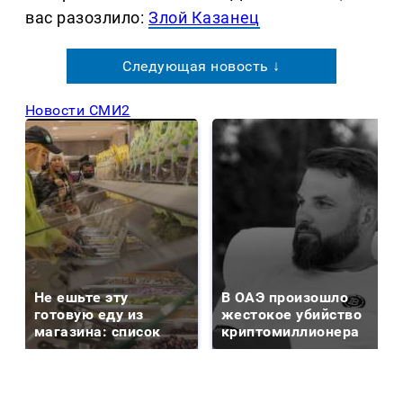
вас разозлило:
Злой Казанец
Следующая новость ↓
Новости СМИ2
Не ешьте эту
В ОАЭ произошло
готовую еду из
жестокое убийство
магазина: список
криптомиллионера