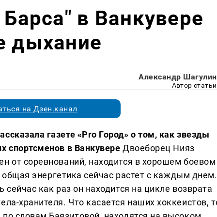
 Барса" в Ванкувере
е дыхание
Александр Шагулин
Автор статьи
ться на Дзен.канал
ссказала газете «Pro Город» о том, как звезды
их спортсменов в Ванкувере
Двоеборец Нияз
ен от соревнований, находится в хорошем боевом
го общая энергетика сейчас растет с каждым днем
ь сейчас как раз он находится на цикле возврата
ела-хранителя. Что касается наших хоккеистов, т
 по словам Баязитовой, находятся на высоком