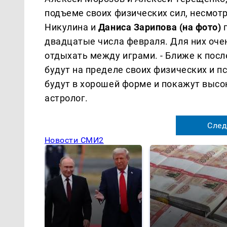
подъеме своих физических сил, несмот
Никулина и
Даниса Зарипова (на фото)
п
двадцатые числа февраля. Для них оче
отдыхать между играми. - Ближе к пос
будут на пределе своих физических и 
будут в хорошей форме и покажут высок
астролог.
След
Новости СМИ2