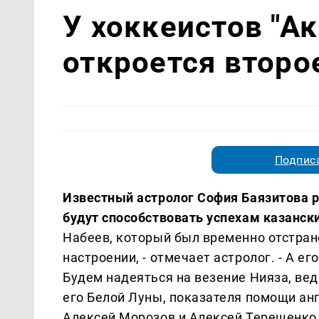
У хоккеистов "Ак
откроется второ
Подписа
Известный астролог София Баязитова ра
будут способствовать успехам казанск
Набеев, который был временно отстран
настроении, - отмечает астролог. - А е
Будем надеяться на везение Нияза, вед
его Белой Луны, показателя помощи анг
Алексей Морозов и Алексей Терещенко,