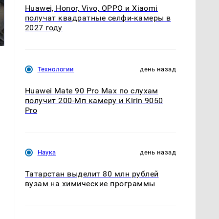
Huawei, Honor, Vivo, OPPO и Xiaomi
Не ешьте эту
В ОАЭ произошло
получат квадратные селфи-камеры в
готовую еду из
жестокое убийство
2027 году
магазина: список
криптомиллионера
Технологии
день назад
Huawei Mate 90 Pro Max по слухам
получит 200-Мп камеру и Kirin 9050
Pro
Наука
день назад
Татарстан выделит 80 млн рублей
вузам на химические программы