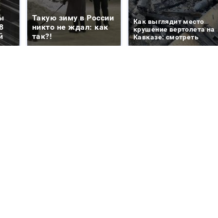
ы
Такую зиму в России
Как выглядит место
8
никто не ждал: как
крушение вертолета на
й
так?!
Кавказе: смотреть