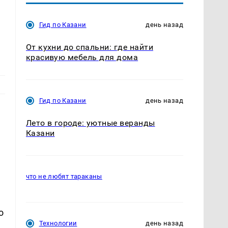
Гид по Казани
день назад
От кухни до спальни: где найти
красивую мебель для дома
Гид по Казани
день назад
Лето в городе: уютные веранды
Казани
что не любят тараканы
.
о
Технологии
день назад