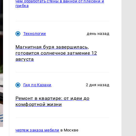
чем обработать стены в ванной от плесени и
грибка
Технологии
день назад
Магнитная буря завершилась,
готовится солнечное затмение 12
августа
Гид по Казани
2 дня назад
Ремонт в квартире: от идеи до
комфортной жизни
чертеж заказа мебели
в Москве