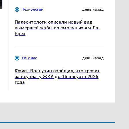
магазина: список
криптомиллионера
Технологии
день назад
Палеонтологи описали новый вид
вымершей жабы из смоляных ям Ла-
Бреа
Не у нас
день назад
Юрист Волнухин сообщил, что грозит
за неуплату ЖКУ до 15 августа 2026
года