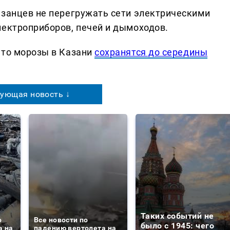
азанцев не перегружать сети электрическими
лектроприборов, печей и дымоходов.
что морозы в Казани
сохранятся до середины
ующая новость ↓
Таких событий не
о
Все новости по
было с 1945: чего
а на
падению вертолета на