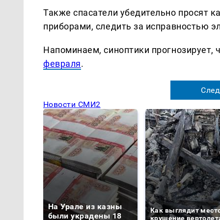
Также спасатели убедительно просят к
приборами, следить за исправностью э
Напоминаем, синоптики прогнозирует, 
февраля
.
След
Новости СМИ2
На Урале из казны
Как выглядит мест
были украдены 18
крушение вертолет