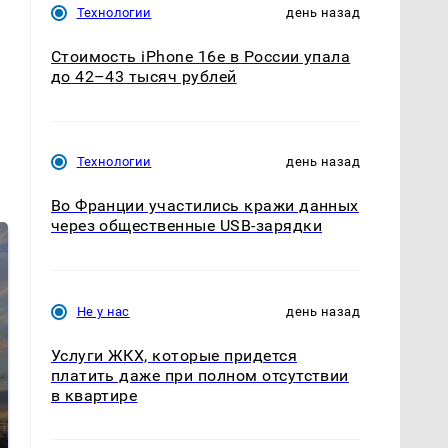
Технологии
день назад
Стоимость iPhone 16e в России упала
до 42–43 тысяч рублей
Технологии
день назад
Во Франции участились кражи данных
через общественные USB-зарядки
Не у нас
день назад
Услуги ЖКХ, которые придется
платить даже при полном отсутствии
в квартире
Не ешьте эту
В ОАЭ произошло
готовую еду из
жестокое убийство