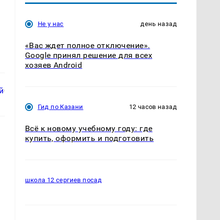
Не у нас
день назад
«Вас ждет полное отключение».
Google принял решение для всех
хозяев Android
Гид по Казани
12 часов назад
Всё к новому учебному году: где
купить, оформить и подготовить
ь
школа 12 сергиев посад