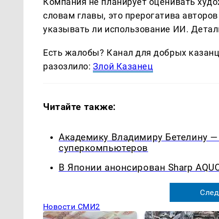
Компания не планирует оценивать худо
словам главы, это прерогатива авторо
указывать ли использование ИИ. Детал
Есть жалобы? Канал для добрых казанце
разозлило:
Злой Казанец
Читайте также:
Академику Владимиру Бетелину — 
суперкомпьютеров
В Японии анонсирован Sharp AQU
След
Новости СМИ2