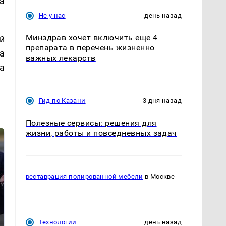
а
Не у нас
день назад
Минздрав хочет включить еще 4
й
препарата в перечень жизненно
а
важных лекарств
а
Гид по Казани
3 дня назад
Полезные сервисы: решения для
жизни, работы и повседневных задач
реставрация полированной мебели
в Москве
Технологии
день назад