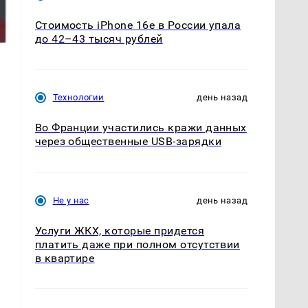
Такую зиму в России
На Урале из казны
никто не ждал: как
были украдены 18
Стоимость iPhone 16e в России упала
так?!
миллионов рублей
до 42–43 тысяч рублей
Технологии
день назад
Во Франции участились кражи данных
через общественные USB-зарядки
Не у нас
день назад
Услуги ЖКХ, которые придется
платить даже при полном отсутствии
в квартире