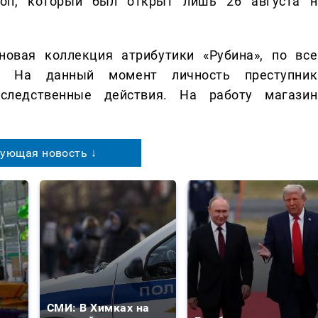
оп, который был открыт лишь 26 августа н
новая коллекция атрибутики «Рубина», по все
то. На данный момент личность преступник
следственные действия. На работу магазин
ующая новость ↓
СМИ: В Химках на