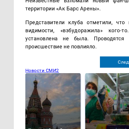
Неизвестные взломали новый фан-ш
территории «Ак Барс Арены».
Представители клуба отметили, что 
видимости, «взбудоражила» кого-
установлена не была. Проводятся 
происшествие не повлияло.
След
Новости СМИ2