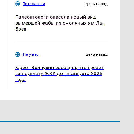
Технологии
день назад
Палеонтологи описали новый вид
вымершей жабы из смоляных ям Ла-
Бреа
Не у нас
день назад
Юрист Волнухин сообщил, что грозит
за неуплату ЖКУ до 15 августа 2026
года