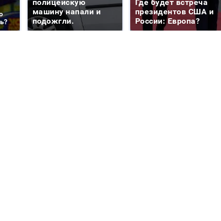
полицейскую
Где будет встреча
машину напали и
президентов США и
о
подожгли.
России: Европа?
ть?