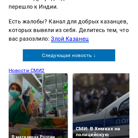
перешло к Индии.
Есть жалобы? Канал для добрых казанцев,
которых вывели из себя. Делитеcь тем, что
вас разозлило:
Злой Казанец
Следующая новость ↓
Новости СМИ2
СМИ: В Химках на
полицейскую
В магазинах России