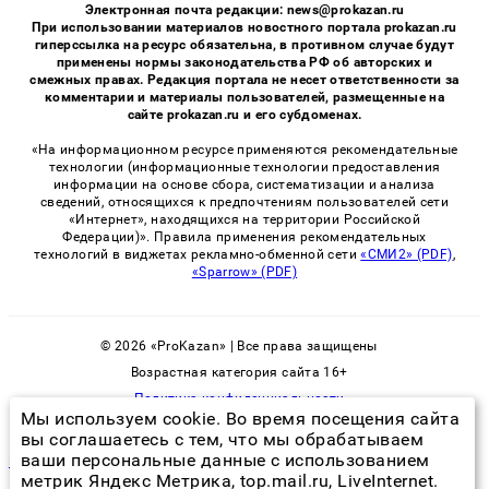
Электронная почта редакции: news@prokazan.ru
При использовании материалов новостного портала prokazan.ru
гиперссылка на ресурс обязательна, в противном случае будут
применены нормы законодательства РФ об авторских и
смежных правах. Редакция портала не несет ответственности за
комментарии и материалы пользователей, размещенные на
сайте prokazan.ru и его субдоменах.
«На информационном ресурсе применяются рекомендательные
технологии (информационные технологии предоставления
информации на основе сбора, систематизации и анализа
сведений, относящихся к предпочтениям пользователей сети
«Интернет», находящихся на территории Российской
Федерации)». Правила применения рекомендательных
технологий в виджетах рекламно-обменной сети
«СМИ2» (PDF)
,
«Sparrow» (PDF)
© 2026 «ProKazan» | Все права защищены
Возрастная категория сайта 16+
Политика конфиденциальности
Мы используем cookie. Во время посещения сайта
вы соглашаетесь с тем, что мы обрабатываем
ваши персональные данные с использованием
начали появляться тараканы в квартире что делать
метрик Яндекс Метрика, top.mail.ru, LiveInternet.