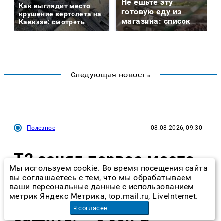
Не ешьте эту
Как выглядит место
готовую еду из
крушение вертолета на
магазина: список
Кавказе: смотреть
Следующая новость
Полезное
08.08.2026, 09:30
Т2 занял первое место
Мы используем cookie. Во время посещения сайта
по набору бесплатных
вы соглашаетесь с тем, что мы обрабатываем
ваши персональные данные с использованием
сервисов цифровой
метрик Яндекс Метрика, top.mail.ru, LiveInternet.
Я согласен
защиты – J'son &