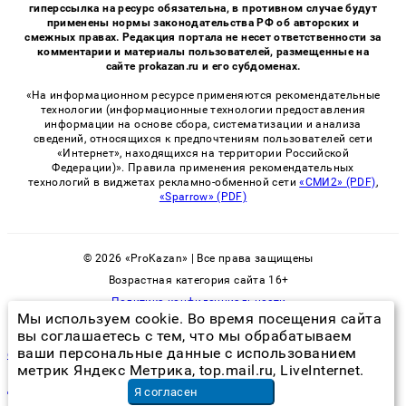
гиперссылка на ресурс обязательна, в противном случае будут
применены нормы законодательства РФ об авторских и
смежных правах. Редакция портала не несет ответственности за
комментарии и материалы пользователей, размещенные на
сайте prokazan.ru и его субдоменах.
«На информационном ресурсе применяются рекомендательные
технологии (информационные технологии предоставления
информации на основе сбора, систематизации и анализа
сведений, относящихся к предпочтениям пользователей сети
«Интернет», находящихся на территории Российской
Федерации)». Правила применения рекомендательных
технологий в виджетах рекламно-обменной сети
«СМИ2» (PDF)
,
«Sparrow» (PDF)
© 2026 «ProKazan» | Все права защищены
Возрастная категория сайта 16+
Политика конфиденциальности
Мы используем cookie. Во время посещения сайта
вы соглашаетесь с тем, что мы обрабатываем
ваши персональные данные с использованием
фото вонючки
метрик Яндекс Метрика, top.mail.ru, LiveInternet.
древо жизни тату фото
Я согласен