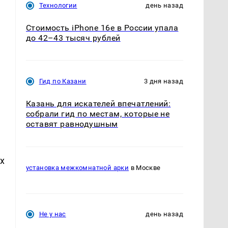
Технологии
день назад
Стоимость iPhone 16e в России упала
до 42–43 тысяч рублей
Гид по Казани
3 дня назад
Казань для искателей впечатлений:
собрали гид по местам, которые не
оставят равнодушным
х
установка межкомнатной арки
в Москве
Не у нас
день назад