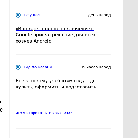
Не у нас
день назад
«Вас ждет полное отключение».
Google принял решение для всех
хозяев Android
Гид по Казани
19 часов назад
Всё к новому учебному году: где
купить, оформить и подготовить
ы
е
что за тараканы с крыльями