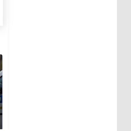
Где будет встреча
Такую зиму в России
президентов США и
никто не ждал: как
России: Европа?
так?!