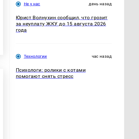
Не у нас
день назад
Юрист Волнухин сообщил, что грозит
за неуплату ЖКУ до 15 августа 2026
года
Технологии
час назад
Психологи: ролики с котами
помогают снять стресс