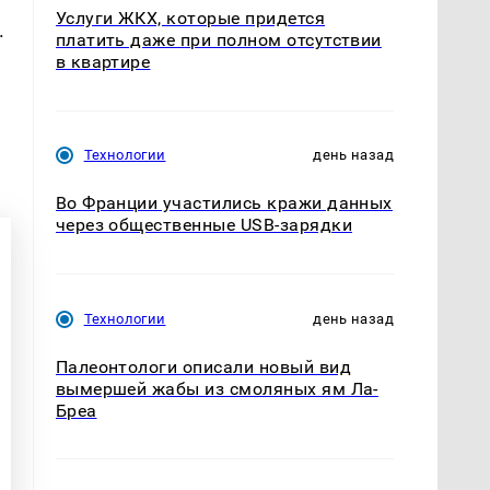
Услуги ЖКХ, которые придется
.
платить даже при полном отсутствии
в квартире
Технологии
день назад
Во Франции участились кражи данных
через общественные USB-зарядки
Технологии
день назад
Палеонтологи описали новый вид
вымершей жабы из смоляных ям Ла-
Бреа