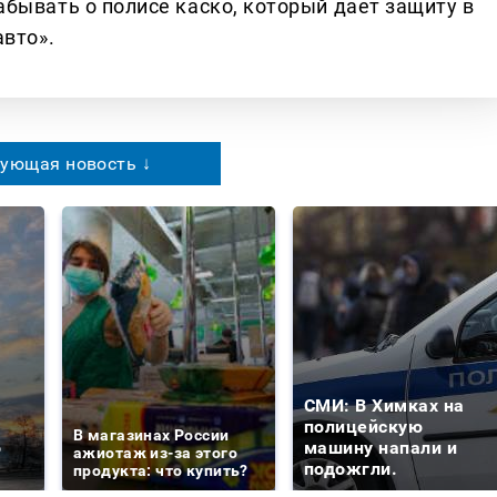
бывать о полисе каско, который дает защиту в
авто».
ующая новость ↓
СМИ: В Химках на
е
полицейскую
В магазинах России
о
машину напали и
ажиотаж из-за этого
подожгли.
продукта: что купить?