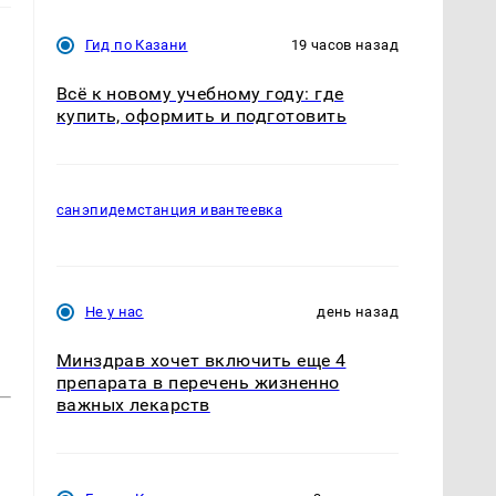
Гид по Казани
19 часов назад
Всё к новому учебному году: где
купить, оформить и подготовить
санэпидемстанция ивантеевка
Не у нас
день назад
Минздрав хочет включить еще 4
препарата в перечень жизненно
важных лекарств