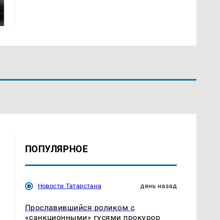
В магазинах России
машину напали и
ажиотаж из-за этого
подожгли.
продукта: что купить?
ПОПУЛЯРНОЕ
Новости Татарстана
день назад
Прославившийся роликом с
«санкционными» гусями прокурор