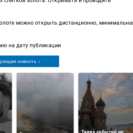
их слитков золота. Открывать и проводить
золоте можно открыть дистанционно, минимальна
ию на дату публикации
ующая новость ↓
Таких событий не