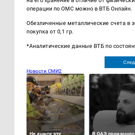
на его хранение в отличие от физическ
операции по ОМС можно в ВТБ Онлайн.
Обезличенные металлические счета в 
покупка от 0,1 гр.
*Аналитические данные ВТБ по состоян
След
Новости СМИ2
Не ешьте эту
В ОАЭ произошло