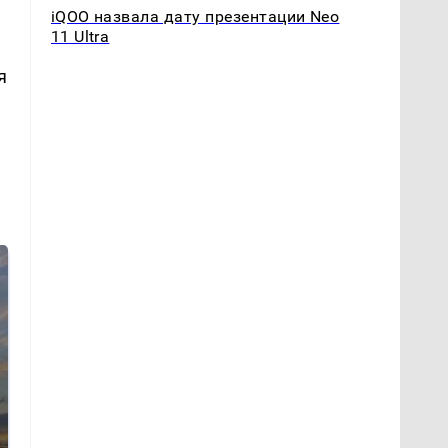
iQOO назвала дату презентации Neo
11 Ultra
я
СМИ: В Химках на
полицейскую