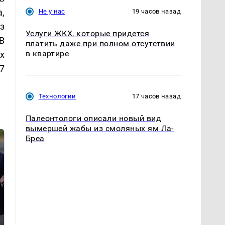
,
Не у нас
19 часов назад
з
Услуги ЖКХ, которые придется
В
платить даже при полном отсутствии
в квартире
х
7
Технологии
17 часов назад
Палеонтологи описали новый вид
вымершей жабы из смоляных ям Ла-
Бреа