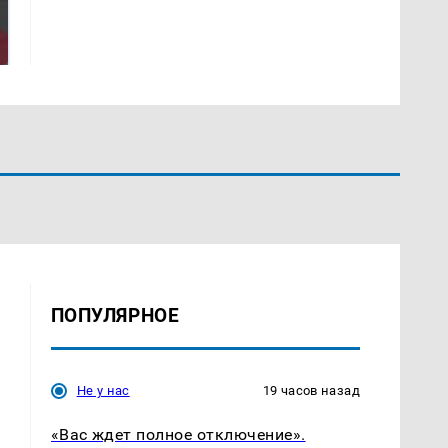
Не ешьте эту
Как выглядит место
готовую еду из
крушение вертолета на
магазина: список
Кавказе: смотреть
ПОПУЛЯРНОЕ
Не у нас
19 часов назад
«Вас ждет полное отключение».