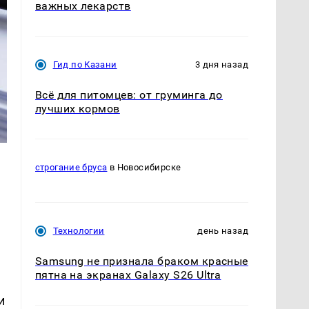
важных лекарств
Гид по Казани
3 дня назад
Всё для питомцев: от груминга до
лучших кормов
строгание бруса
в Новосибирске
Технологии
день назад
Samsung не признала браком красные
пятна на экранах Galaxy S26 Ultra
и