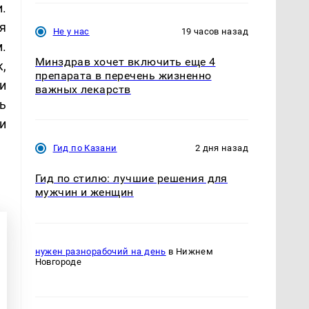
.
я
Не у нас
19 часов назад
.
Минздрав хочет включить еще 4
,
препарата в перечень жизненно
и
важных лекарств
ь
и
Гид по Казани
2 дня назад
Гид по стилю: лучшие решения для
мужчин и женщин
нужен разнорабочий на день
в Нижнем
Новгороде