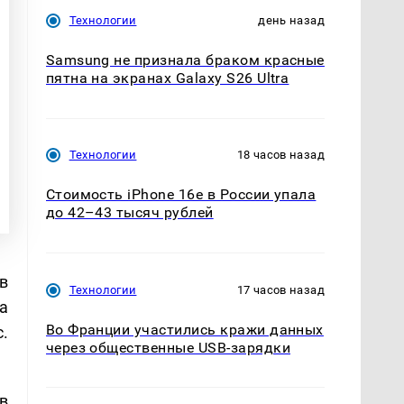
Технологии
день назад
Samsung не признала браком красные
пятна на экранах Galaxy S26 Ultra
Технологии
18 часов назад
Стоимость iPhone 16e в России упала
до 42–43 тысяч рублей
в
Технологии
17 часов назад
а
Во Франции участились кражи данных
с.
через общественные USB-зарядки
в