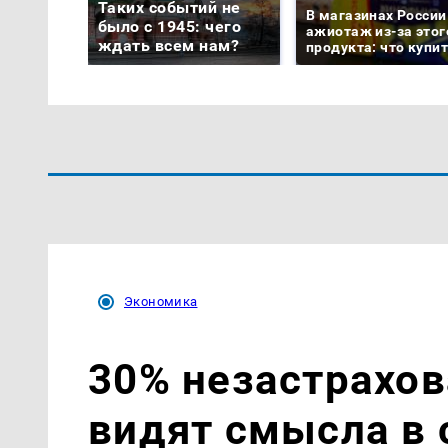
Таких событий не
В магазинах России
было с 1945: чего
ажиотаж из-за этог
ждать всем нам?
продукта: что купи
Экономика
30% незастрахов
видят смысла в 