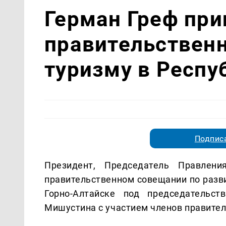
Герман Греф при
правительствен
туризму в Респу
Подписа
Президент, Председатель Правлен
правительственном совещании по разви
Горно-Алтайске под председательс
Мишустина с участием членов правитель