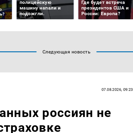
полицейскую
Где будет встреча
машину напали и
президентов США и
о
подожгли.
России: Европа?
ть?
Следующая новость
07.08.2026, 09:23
анных россиян не
страховке