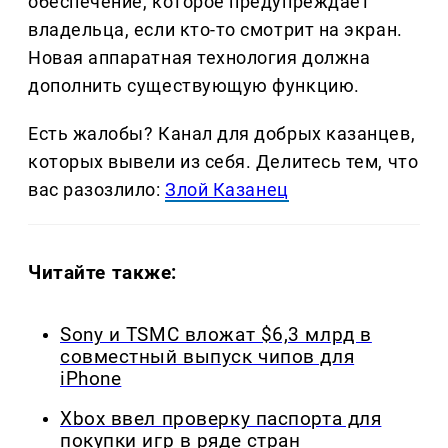
обеспечение, которое предупреждает
владельца, если кто-то смотрит на экран.
Новая аппаратная технология должна
дополнить существующую функцию.
Есть жалобы? Канал для добрых казанцев,
которых вывели из себя. Делитеcь тем, что
вас разозлило:
Злой Казанец
Читайте также:
Sony и TSMC вложат $6,3 млрд в
совместный выпуск чипов для
iPhone
Xbox ввел проверку паспорта для
покупки игр в ряде стран