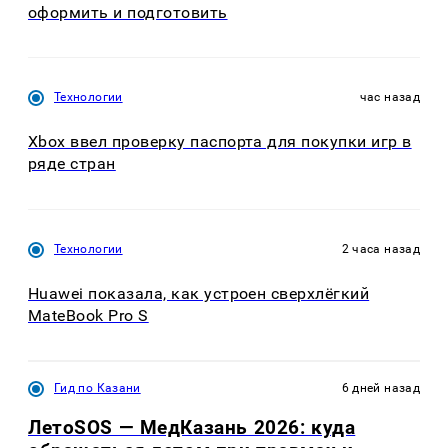
оформить и подготовить
Технологии
час назад
Xbox ввел проверку паспорта для покупки игр в
ряде стран
Технологии
2 часа назад
Huawei показала, как устроен сверхлёгкий
MateBook Pro S
Гид по Казани
6 дней назад
ЛетоSOS — МедКазань 2026: куда