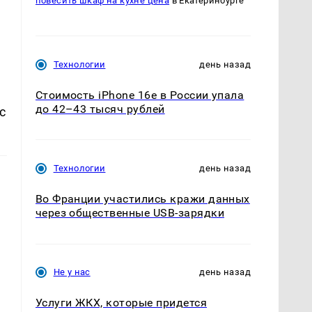
повесить шкаф на кухне цена
в Екатеринбурге
Технологии
день назад
Стоимость iPhone 16e в России упала
до 42–43 тысяч рублей
с
Технологии
день назад
Во Франции участились кражи данных
через общественные USB-зарядки
Не у нас
день назад
Услуги ЖКХ, которые придется