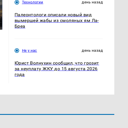
Технологии
день назад
СМИ: В Химках на
полицейскую
Палеонтологи описали новый вид
В магазинах России
машину напали и
ажиотаж из-за этого
вымершей жабы из смоляных ям Ла-
подожгли.
продукта: что купить?
Бреа
Не у нас
день назад
Юрист Волнухин сообщил, что грозит
за неуплату ЖКУ до 15 августа 2026
года