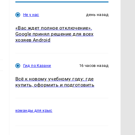
Не у нас
день назад
«Вас ждет полное отключение».
Google принял решение для всех
хозяев Android
Гид по Казани
16 часов назад
Всё к новому учебному году: где
купить, оформить и подготовить
команды для крыс
ь