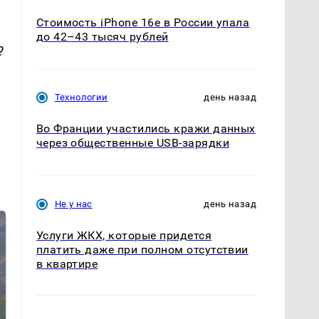
Стоимость iPhone 16e в России упала
до 42–43 тысяч рублей
?
Технологии
день назад
Во Франции участились кражи данных
через общественные USB-зарядки
Не у нас
день назад
Услуги ЖКХ, которые придется
платить даже при полном отсутствии
в квартире