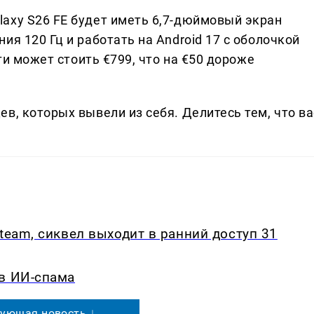
axy S26 FE будет иметь 6,7-дюймовый экран
ия 120 Гц и работать на Android 17 с оболочкой
яти может стоить €799, что на €50 дороже
в, которых вывели из себя. Делитеcь тем, что ва
team, сиквел выходит в ранний доступ 31
ив ИИ-спама
ующая новость ↓