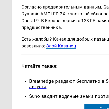
Согласно предварительным данным, Gal
Dynamic AMOLED 2X с частотой обновлен
One UI 9. В Европе версия с 128 ГБ пам
предшественника.
Есть жалобы? Канал для добрых казанце
разозлило:
Злой Казанец
Читайте также:
Breathedge раздают бесплатно в S
августа
Suno вводит водяные знаки прот
След