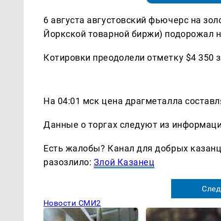
6 августа августовский фьючерс на зо
Йоркской товарной биржи) подорожал на
Котировки преодолели отметку $4 350 
На 04:01 мск цена драгметалла составлял
Данные о торгах следуют из информац
Есть жалобы? Канал для добрых казанце
разозлило:
Злой Казанец
След
Новости СМИ2