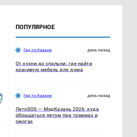
ПОПУЛЯРНОЕ
Гид по Казани
день назад
От кухни до спальни: где найти
красивую мебель для дома
Гид по Казани
день назад
ЛетоSOS — МедКазань 2026: куда
обращаться летом при травмах и
ожогах