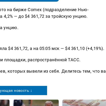
лото на бирже Comex (подразделение Нью-
 4,2% — до $4 361,72 за тройскую унцию.
за унцию.
а $4 361,72, а на 05:05 мск — $4 361,10 (+4,19%).
ии площадки, распространённой ТАСС.
в, которых вывели из себя. Делитеcь тем, что ва
ующая новость ↓