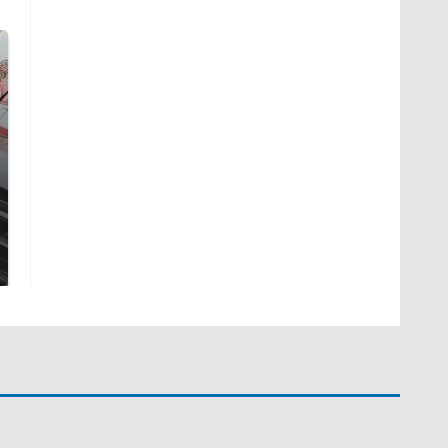
Такую зиму в России
Как выглядит место
никто не ждал: как
крушение вертолета на
так?!
Кавказе: смотреть