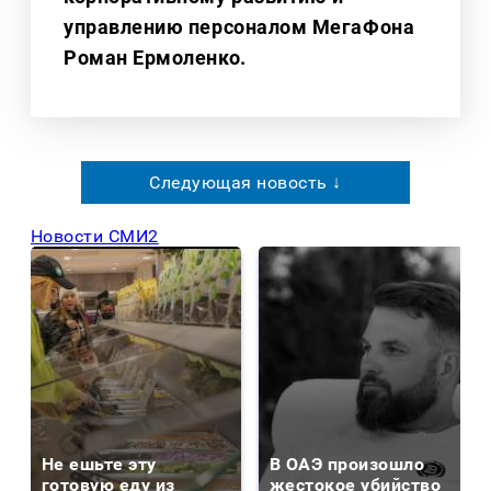
управлению персоналом МегаФона
Роман Ермоленко.
Следующая новость ↓
Новости СМИ2
Не ешьте эту
В ОАЭ произошло
готовую еду из
жестокое убийство